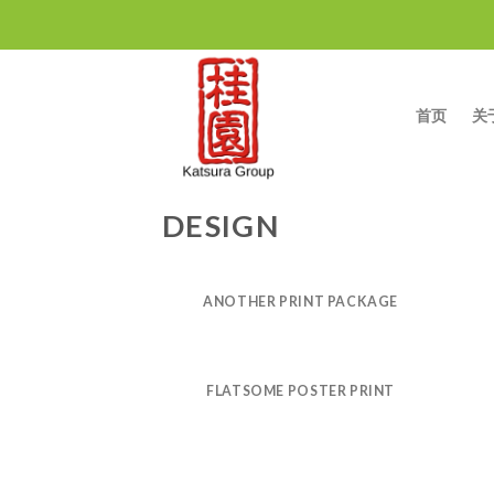
Skip
to
content
首页
关
DESIGN
ANOTHER PRINT PACKAGE
FLATSOME POSTER PRINT