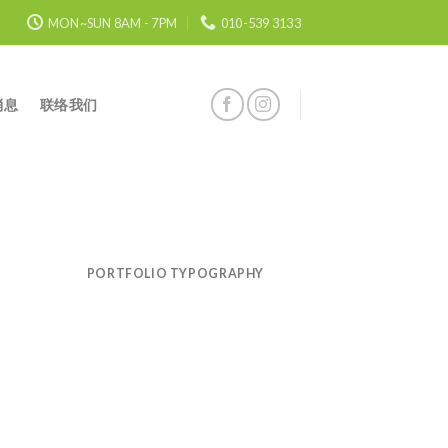
MON~SUN 8AM - 7PM
010-539 3133
消息
联络我们
PORTFOLIO TYPOGRAPHY