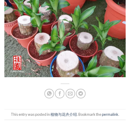
This entry was posted in
植物与花卉介绍
. Bookmark the
permalink
.