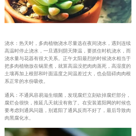
浇水：热天时，多肉植物浇水尽量选在夜间浇水，遇到连续
高温时停止浇水，一旦遇到阴天降温，要抓住时机浇水，而
浇水量与花器有很大关系。正午太阳最烈的时候浇水相当于
把多肉植物放在锅里煮，就算高温没把肉肉蒸死，高湿度的
土壤再加上根部和叶面温度之间温差过大，也会阻碍肉肉根
系正常的水份吸收。
通风：不通风容易滋生细菌，发现腐烂立刻砍掉腐烂部分，
腐烂会很快，推延几天就没有救了。在安装遮阳网的时候也
要考虑到通风问题，别遮阳了通风反而不好了，最后导致肉
肉黑腐化水。